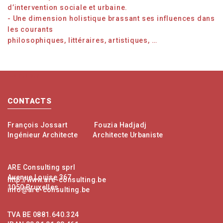
d’intervention sociale et urbaine.
- Une dimension holistique brassant ses influences dans
les courants
philosophiques, littéraires, artistiques, …
Contacts
CONTACTS
François Jossart
Fouzia Hadjadj
Ingénieur Architecte
Architecte Urbaniste
ARE Consulting sprl
Avenue Louise 367
http://www.are-consulting.be
1050 Bruxelles
info@are-consulting.be
TVA BE 0881.640.324